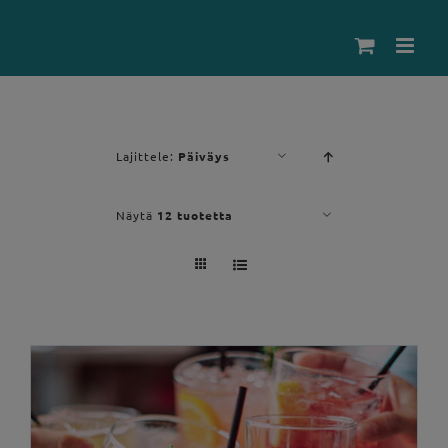
Skip
to
content
Lajittele:
Päiväys
Näytä
12 tuotetta