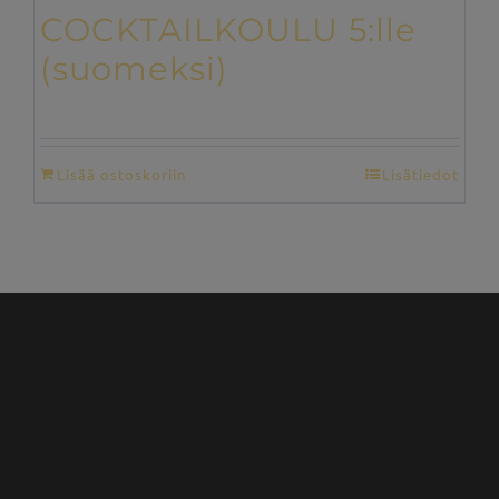
COCKTAILKOULU 5:lle
(suomeksi)
€
200,00
Lisää ostoskoriin
Lisätiedot