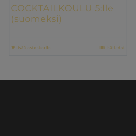
COCKTAILKOULU 5:lle
(suomeksi)
€
200,00
Lisää ostoskoriin
Lisätiedot