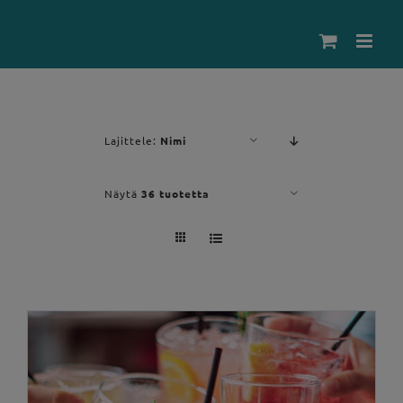
Skip
to
content
Lajittele:
Nimi
Näytä
36 tuotetta